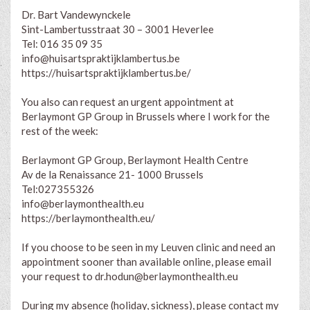
Dr. Bart Vandewynckele
Sint-Lambertusstraat 30 – 3001 Heverlee
Tel: 016 35 09 35
info@huisartspraktijklambertus.be
https://huisartspraktijklambertus.be/
You also can request an urgent appointment at
Berlaymont GP Group in Brussels where I work for the
rest of the week:
Berlaymont GP Group, Berlaymont Health Centre
Av de la Renaissance 21- 1000 Brussels
Tel:027355326
info@berlaymonthealth.eu
https://berlaymonthealth.eu/
If you choose to be seen in my Leuven clinic and need an
appointment sooner than available online, please email
your request to
dr.hodun@berlaymonthealth.eu
During my absence (holiday, sickness), please contact my