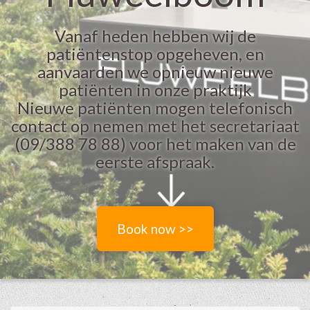
Vanaf heden hebben wij de
patiëntenstop opgeheven, en
aanvaarden we opnieuw nieuwe
patiënten in onze praktijk
Nieuwe patiënten mogen telefonisch
contact op nemen met het secretariaat
(09/388 78 88) voor het maken van de
eerste afspraak.
Book now >>