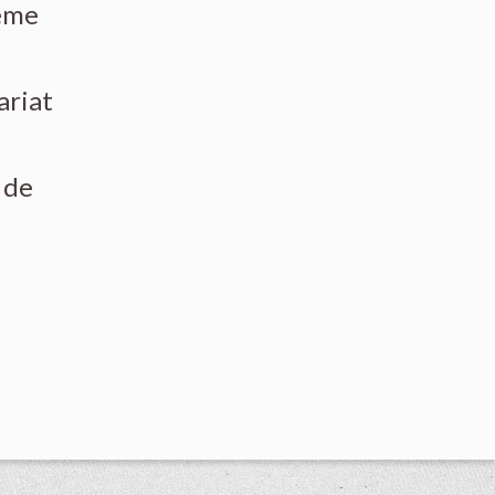
même
ariat
 de