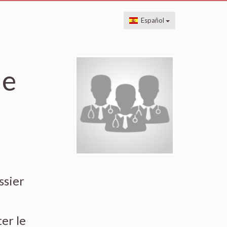
Español
de
ssier
ter le