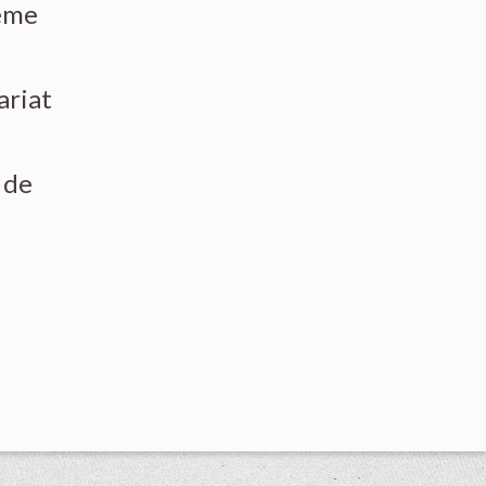
même
ariat
 de