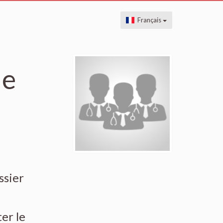
Français
de
ssier
ter le