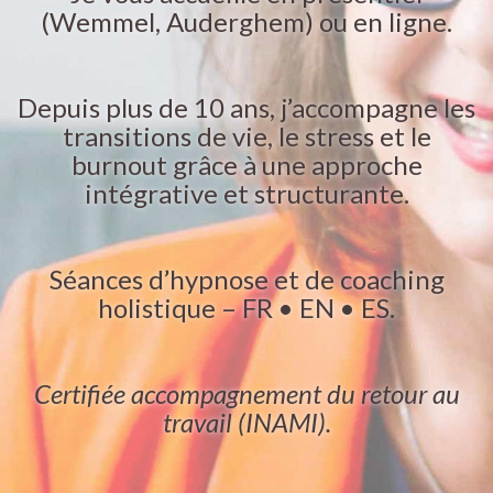
(Wemmel, Auderghem) ou en ligne.
Depuis plus de 10 ans, j’accompagne les
transitions de vie, le stress et le
burnout grâce à une approche
intégrative et structurante.
Séances d’hypnose et de coaching
holistique – FR • EN • ES.
Certifiée accompagnement du retour au
travail (INAMI).