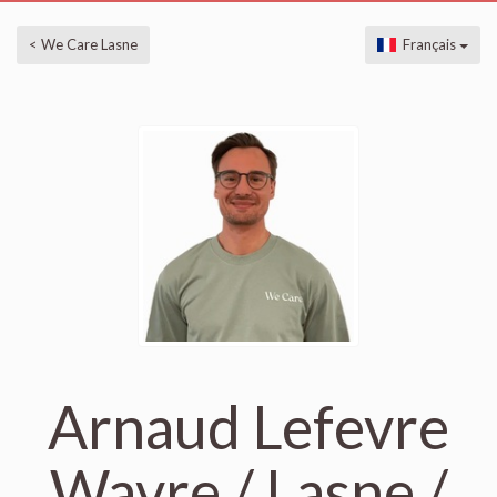
< We Care Lasne
Français
Arnaud Lefevre
Wavre / Lasne /