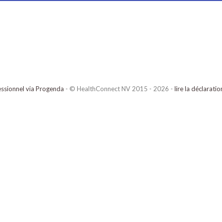
ssionnel via Progenda
- © HealthConnect NV 2015 - 2026 -
lire la déclarati