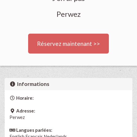
Perwez
Réservez maintenant >>
Informations
Horaire:
Adresse:
Perwez
Langues parlées:
English
Français
Nederlands