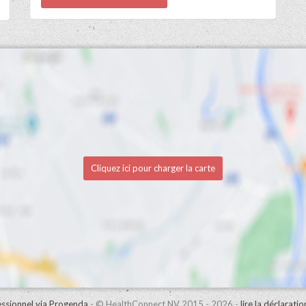
Cliquez ici pour charger la carte
ssionnel via Progenda
- © HealthConnect NV 2015 - 2026 -
lire la déclarati