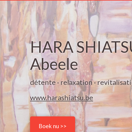
HARA SHIATSU
Abeele
détente · relaxation · revitalisati
www.harashiatsu.be
Boek nu >>