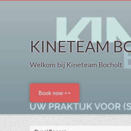
KINETEAM B
Welkom bij Kineteam Bocholt
Book now >>