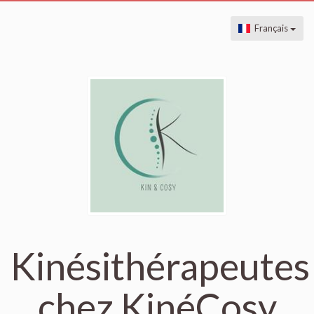
Français
Kinésithérapeutes
chez KinéCosy