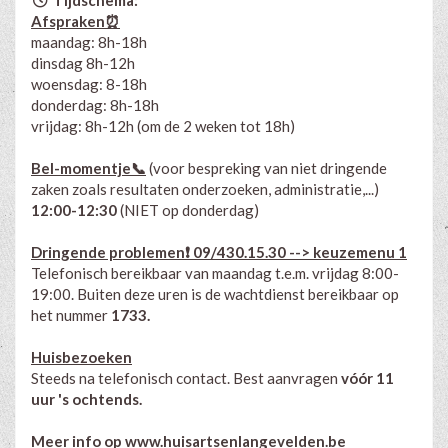
Afspraken⏰
maandag: 8h-18h
dinsdag 8h-12h
woensdag: 8-18h
donderdag: 8h-18h
vrijdag: 8h-12h (om de 2 weken tot 18h)
Bel-momentje📞
(
voor
bespreking van niet dringende
zaken zoals resultaten onderzoeken, administratie,...)
12:00-12:30
(NIET op donderdag)
Dringende problemen❗ 09/430.15.30 --> keuzemenu 1
Telefonisch bereikbaar van maandag t.e.m. vrijdag 8:00-
19:00. Buiten deze uren is de wachtdienst bereikbaar op
het nummer
1733.
Huisbezoeken
Steeds na telefonisch contact. Best aanvragen
vóór 11
uur 's ochtends.
Meer info op
www.huisartsenlangevelden.be