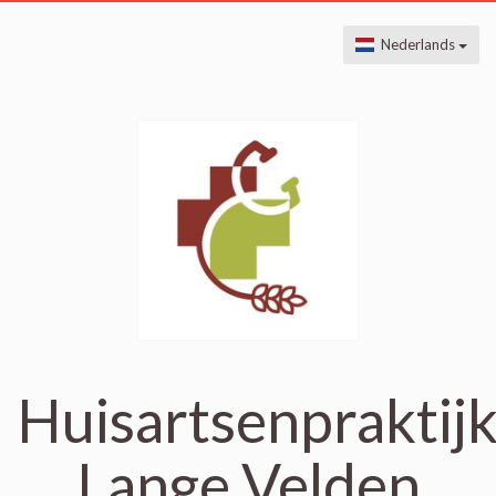
Nederlands
Huisartsenpraktij
Lange Velden