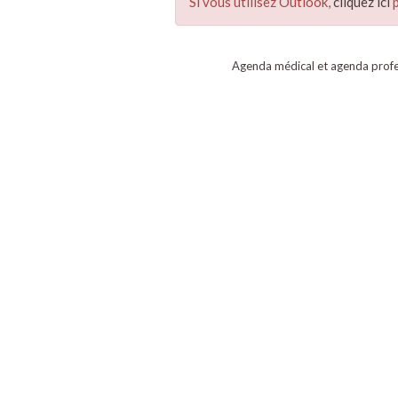
Si vous utilisez Outlook,
cliquez ici
p
Agenda médical et agenda profe