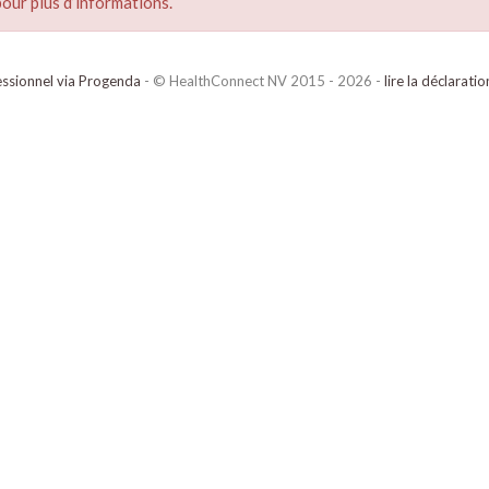
our plus d’informations.
ssionnel via Progenda
- © HealthConnect NV 2015 - 2026 -
lire la déclarati