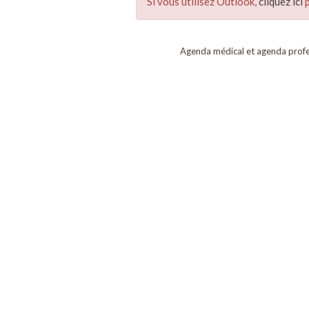
Si vous utilisez Outlook,
cliquez ici
p
Agenda médical et agenda profe