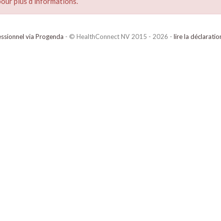
our plus d’informations.
ssionnel via Progenda
- © HealthConnect NV 2015 - 2026 -
lire la déclarati