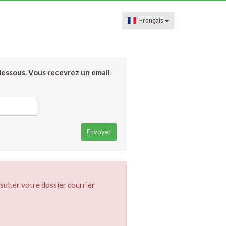
Français
dessous. Vous recevrez un email
sulter votre dossier courrier