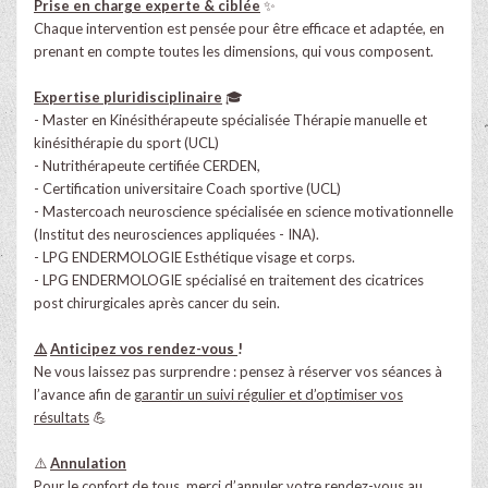
Prise en charge experte & ciblée
✨
Chaque intervention est pensée pour être efficace et adaptée, en
prenant en compte toutes les dimensions, qui vous composent.
Expertise pluridisciplinaire
🎓
- Master en Kinésithérapeute spécialisée Thérapie manuelle et
kinésithérapie du sport (UCL)
- Nutrithérapeute certifiée CERDEN,
- Certification universitaire Coach sportive (UCL)
- Mastercoach neuroscience spécialisée en science motivationnelle
(Institut des neurosciences appliquées - INA).
- LPG ENDERMOLOGIE Esthétique visage et corps.
- LPG ENDERMOLOGIE spécialisé en traitement des cicatrices
post chirurgicales après cancer du sein.
⚠️
Anticipez vos rendez-vous
!
Ne vous laissez pas surprendre : pensez à réserver vos séances à
l’avance afin de
garantir un suivi régulier et d’optimiser vos
résultats
💪
⚠️
Annulation
Pour le confort de tous,
merci d’annuler votre rendez-vous au