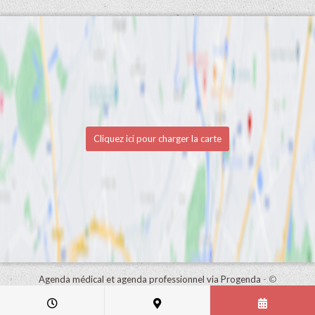
Cliquez ici pour charger la carte
Agenda médical et agenda professionnel via Progenda
- ©
HealthConnect NV 2015 - 2026 -
lire la déclaration de confidentialité
de ce cabinet