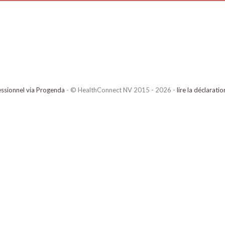
ssionnel via Progenda
- © HealthConnect NV 2015 - 2026 -
lire la déclarati