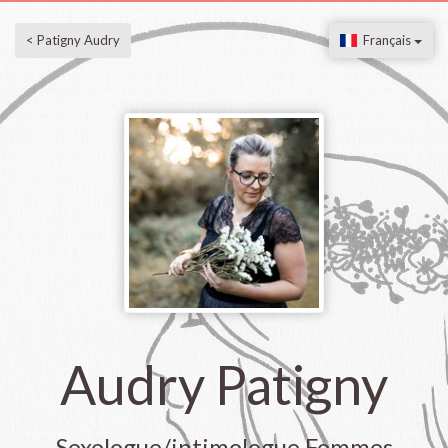
< Patigny Audry
Français
Audry Patigny
Sexologue/intimologue Femmes