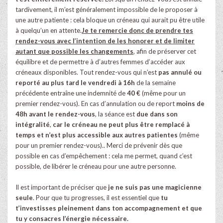
tardivement, il m’est généralement impossible de le proposer à
une autre patiente : cela bloque un créneau qui aurait pu être utile
à quelqu’un en attente.
Je te remercie donc de prendre tes
rendez-vous avec l’intention de les honorer et de limiter
autant que possible les changements
, afin de préserver cet
équilibre et de permettre à d’autres femmes d’accéder aux
créneaux disponibles. Tout rendez-vous qui n’est
pas annulé ou
reporté au plus tard le vendredi à 16h
de la semaine
précédente entraîne une indemnité de
40 €
(même pour un
premier rendez-vous). En cas d’annulation ou de report
moins de
48h avant le rendez-vous
, la séance est
due dans son
intégralité
,
car le créneau ne peut plus être remplacé à
temps et n’est plus accessible aux autres patientes
(même
pour un premier rendez-vous).. Merci de prévenir dès que
possible en cas d’empêchement : cela me permet, quand c’est
possible, de libérer le créneau pour une autre personne.
Il est important de préciser que
je ne suis pas une magicienne
seule
. Pour que tu progresses, il est essentiel que
tu
t’investisses pleinement dans ton accompagnement et que
tu y consacres l’énergie nécessaire.