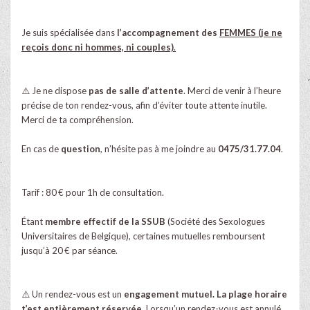
Je suis spécialisée dans
l’accompagnement des
FEMMES (je ne
reçois donc ni hommes, ni couples)
.
⚠️ Je ne dispose
pas de salle d’attente
. Merci de venir à l’heure
précise de ton rendez-vous, afin d’éviter toute attente inutile.
Merci de ta compréhension.
En cas de
question
, n’hésite pas à me joindre au
0475/31.77.04
.
Tarif : 80 € pour 1h de consultation.
Étant
membre effectif de la SSUB
(Société des Sexologues
Universitaires de Belgique), certaines mutuelles remboursent
jusqu’à 20 € par séance.
⚠️
Un rendez-vous est un
engagement mutuel. La plage horaire
t’est entièrement réservée.
Lorsqu’un rendez-vous est annulé