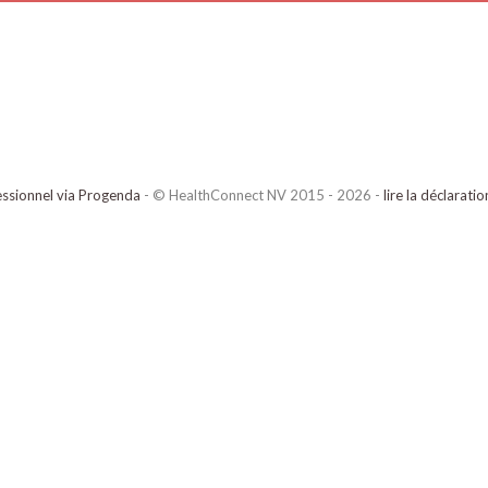
ssionnel via Progenda
- © HealthConnect NV 2015 - 2026 -
lire la déclarati