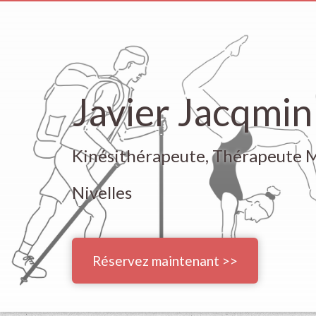
Javier Jacqmin
Kinésithérapeute, Thérapeute 
Nivelles
Réservez maintenant >>