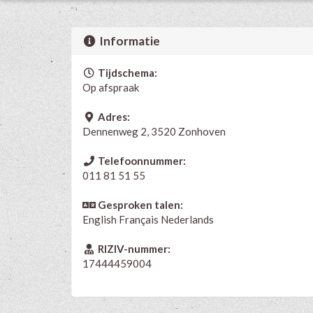
Informatie
Tijdschema:
Op afspraak
Adres:
Dennenweg 2, 3520 Zonhoven
Telefoonnummer:
011 81 51 55
Gesproken talen:
English
Français
Nederlands
RIZIV-nummer:
17444459004