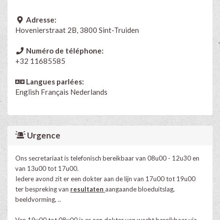
Adresse:
Hovenierstraat 2B, 3800 Sint-Truiden
Numéro de téléphone:
+32 11685585
Langues parlées:
English
Français
Nederlands
Urgence
Ons secretariaat is telefonisch bereikbaar van 08u00 - 12u30 en
van 13u00 tot 17u00.
Iedere avond zit er een dokter aan de lijn van 17u00 tot 19u00
ter bespreking van
resultaten
aangaande bloeduitslag,
beeldvorming, ..
Van 19u00 tot 08u00 is er een dokter van wacht bereikbaar via