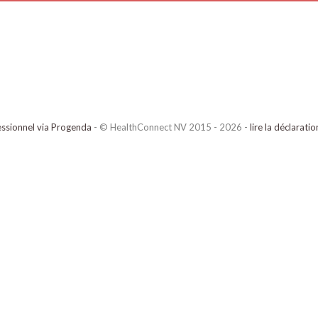
ssionnel via Progenda
- © HealthConnect NV 2015 - 2026 -
lire la déclarati