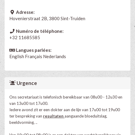
Adresse:
Hovenierstraat 2B, 3800 Sint-Truiden
Numéro de téléphone:
+32 11685585
Langues parlées:
English
Français
Nederlands
Urgence
Ons secretariaat is telefonisch bereikbaar van 08u00 - 12u30 en
van 13u00 tot 17u00.
Iedere avond zit er een dokter aan de lijn van 17u00 tot 19u00
ter bespreking van
resultaten
aangaande bloeduitslag,
beeldvorming, ..
Van 19u00 tot 08u00 is er een dokter van wacht bereikbaar via