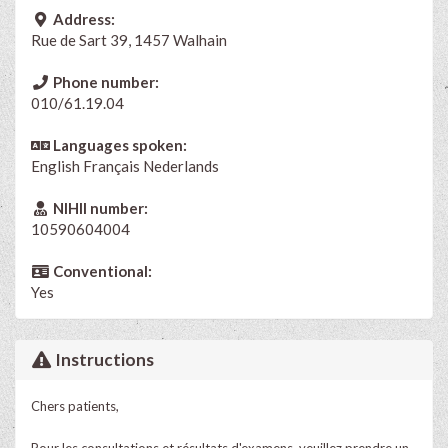
Address:
Rue de Sart 39, 1457 Walhain
Phone number:
010/61.19.04
Languages spoken:
English
Français
Nederlands
NIHII number:
10590604004
Conventional:
Yes
Instructions
Chers patients,
Pour les consultations et résultats d'examens, veuillez prendre un