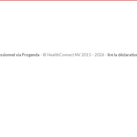
ssionnel via Progenda
- © HealthConnect NV 2015 - 2026 -
lire la déclarati