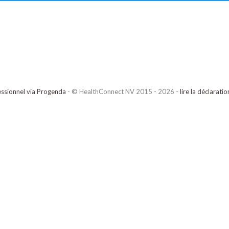
ssionnel via Progenda
- © HealthConnect NV 2015 - 2026 -
lire la déclarati