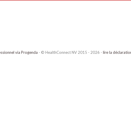
ssionnel via Progenda
- © HealthConnect NV 2015 - 2026 -
lire la déclarati