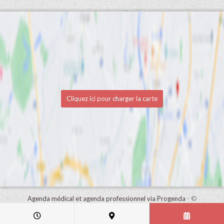
Cliquez ici pour charger la carte
Agenda médical et agenda professionnel via Progenda
- ©
HealthConnect NV 2015 - 2026 -
lire la déclaration de confidentialité
de ce cabinet