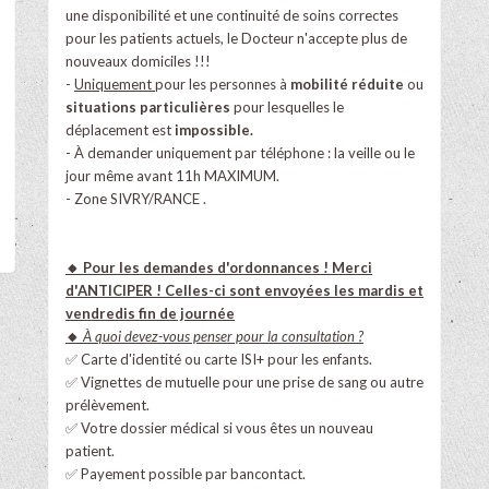
une disponibilité et une continuité de soins correctes
pour les patients actuels, le Docteur n'accepte plus de
nouveaux domiciles !!!
-
Uniquement
pour les personnes à
mobilité réduite
ou
situations particulières
pour lesquelles le
déplacement est
impossible.
- À demander uniquement par téléphone : la veille ou le
jour même avant 11h MAXIMUM.
- Zone SIVRY/RANCE .
🔸 Pour les demandes d'ordonnances ! Merci
d'ANTICIPER ! Celles-ci sont envoyées les mardis et
vendredis fin de journée
🔸
À quoi devez-vous penser pour la consultation ?
✅ Carte d'identité ou carte ISI+ pour les enfants.
✅ Vignettes de mutuelle pour une prise de sang ou autre
prélèvement.
✅ Votre dossier médical si vous êtes un nouveau
patient.
✅ Payement possible par bancontact.