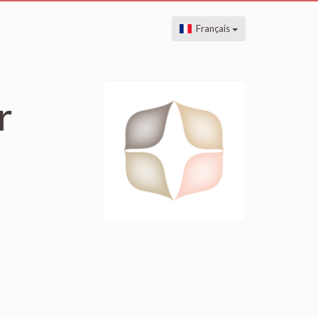
Français
r