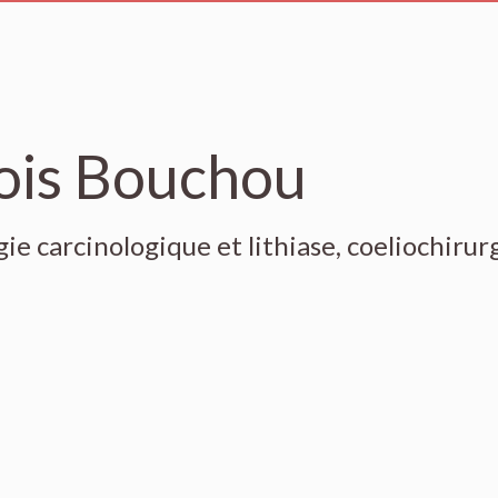
ois Bouchou
ie carcinologique et lithiase, coeliochirurg