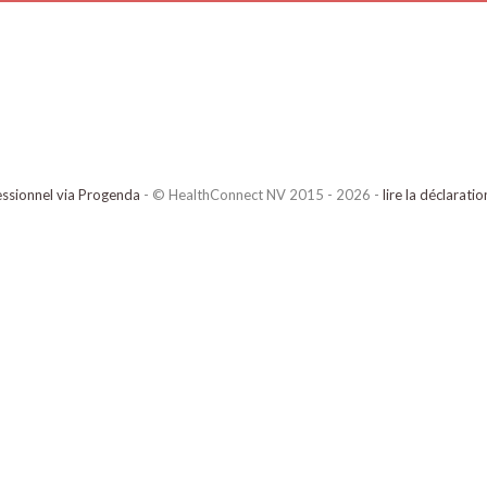
ssionnel via Progenda
- © HealthConnect NV 2015 - 2026 -
lire la déclarati