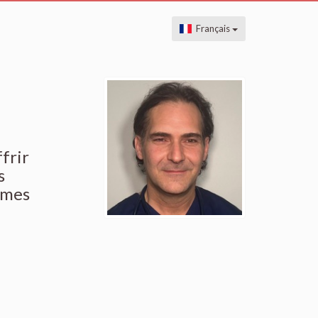
Français
frir
s
èmes