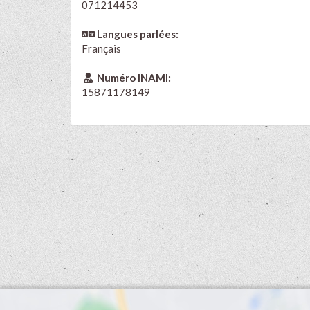
071214453
Langues parlées:
Français
Numéro INAMI:
15871178149