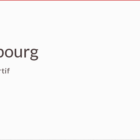
bourg
tif