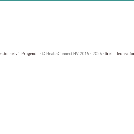
ssionnel via Progenda
- © HealthConnect NV 2015 - 2026 -
lire la déclarati