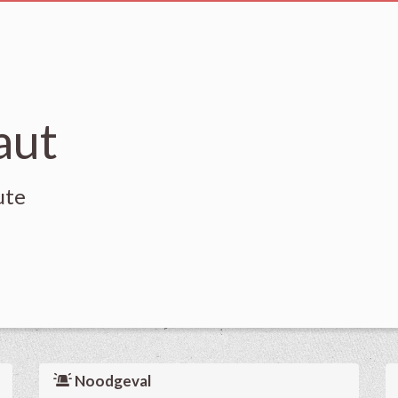
aut
ute
Noodgeval