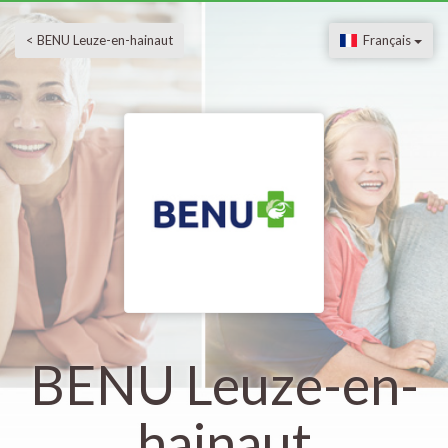
< BENU Leuze-en-hainaut
Français
BENU Leuze-en-
hainaut