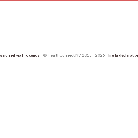
ssionnel via Progenda
- © HealthConnect NV 2015 - 2026 -
lire la déclarati