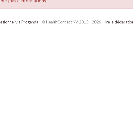
our plus d’informations.
ssionnel via Progenda
- © HealthConnect NV 2015 - 2026 -
lire la déclarati