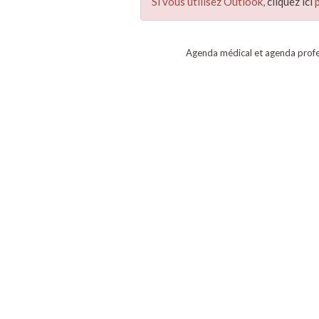
Si vous utilisez Outlook,
cliquez ici
p
Agenda médical et agenda profe