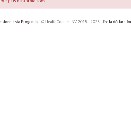
our plus d’informations.
ssionnel via Progenda
- © HealthConnect NV 2015 - 2026 -
lire la déclarati