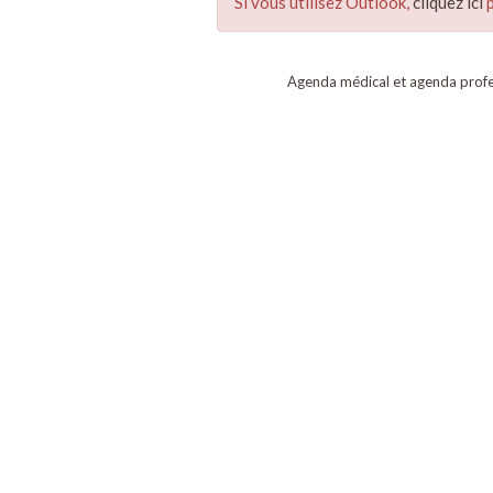
Si vous utilisez Outlook,
cliquez ici
p
Agenda médical et agenda profe