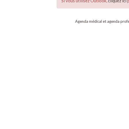
Si vous utilisez Outlook,
cliquez ici
p
Agenda médical et agenda profe