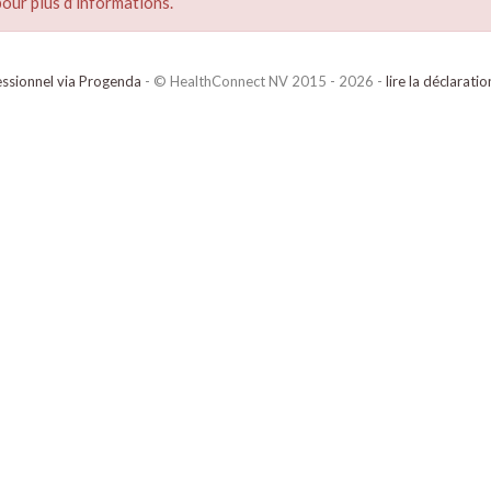
our plus d’informations.
ssionnel via Progenda
- © HealthConnect NV 2015 - 2026 -
lire la déclarati