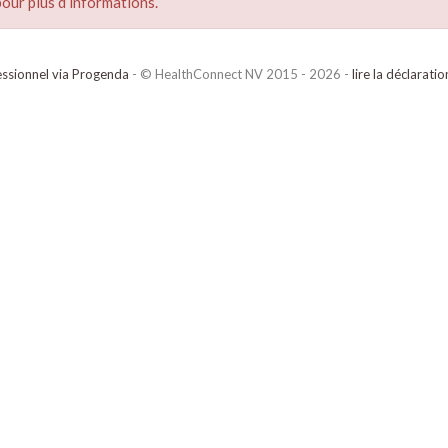
our plus d’informations.
ssionnel via Progenda
- © HealthConnect NV 2015 - 2026 -
lire la déclarati