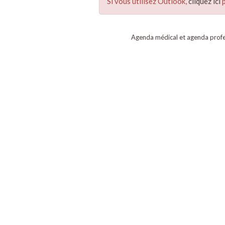
Si vous utilisez Outlook,
cliquez ici
p
Agenda médical et agenda profe