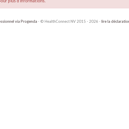
our plus d’informations.
ssionnel via Progenda
- © HealthConnect NV 2015 - 2026 -
lire la déclarati