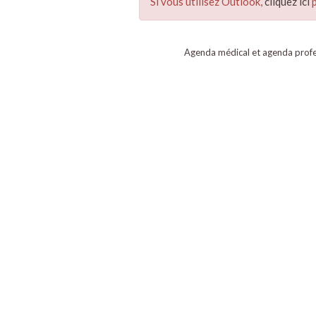
Si vous utilisez Outlook,
cliquez ici
p
Agenda médical et agenda profe