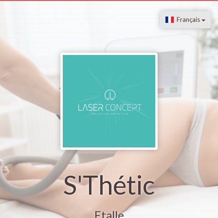
Français
S'Thétic
Etalle