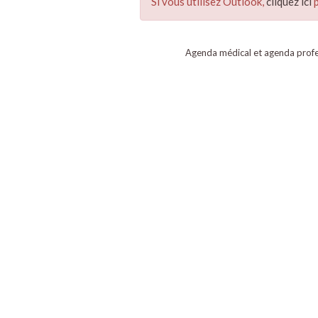
Si vous utilisez Outlook,
cliquez ici
p
Agenda médical et agenda profe