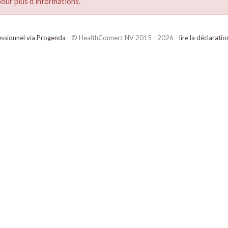
our plus d’informations.
ssionnel via Progenda
- © HealthConnect NV 2015 - 2026 -
lire la déclarati