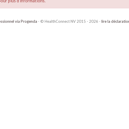
our plus d’informations.
ssionnel via Progenda
- © HealthConnect NV 2015 - 2026 -
lire la déclarati