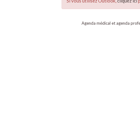
Si vous utilisez Outlook,
cliquez ici
p
Agenda médical et agenda profe