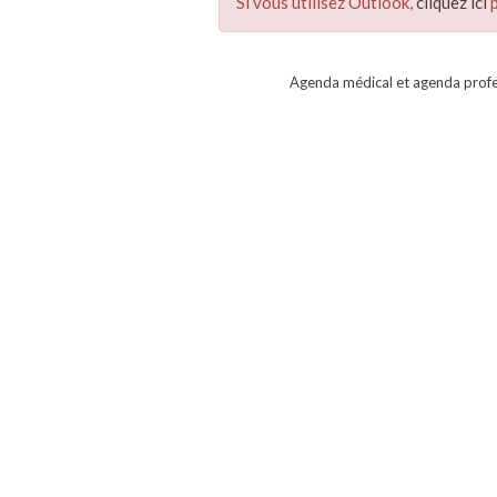
Si vous utilisez Outlook,
cliquez ici
p
Agenda médical et agenda profe