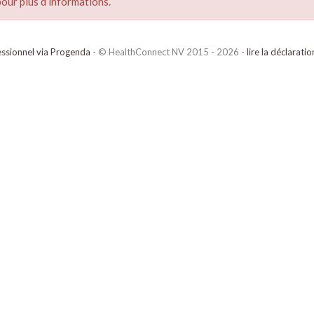
our plus d’informations.
ssionnel via Progenda
- © HealthConnect NV 2015 - 2026 -
lire la déclarati