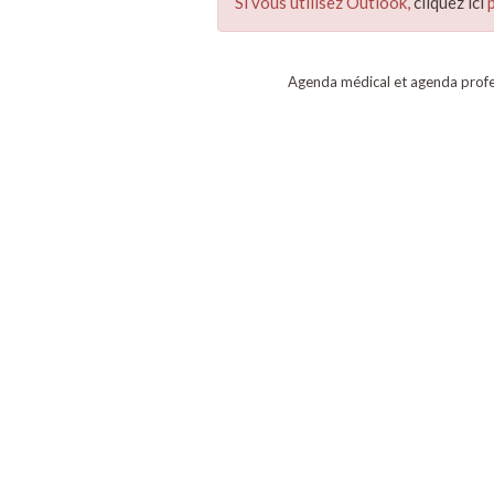
Si vous utilisez Outlook,
cliquez ici
p
Agenda médical et agenda profe