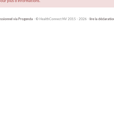
our plus d’informations.
ssionnel via Progenda
- © HealthConnect NV 2015 - 2026 -
lire la déclarati